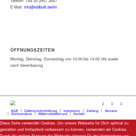
Telefon: +49 30 2657 2657
E-Mail:
info@oldbulli.berlin
ÖFFNUNGSZEITEN
Montag, Dienstag, Donnerstag von 10:00 bis 14:00 Uhr sowie
nach Vereinbarung
AGB
Datenschutzerklärung
Impressum
Zahlung
Versand
Rücksendung
Widerrufsbelehrung
Kontakt
Diese Seite verwendet Cookies. Um unsere Webseite für Dich optimal zu
gestalten und fortlaufend verbessern zu können, verwenden wir Cookies.
Durch die weitere Nutzung der Webseite stimmst Du der Verwendung von