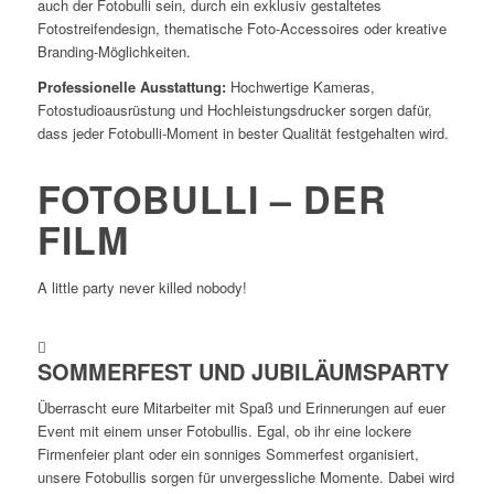
FOTOB
auch der Fotobulli sein, durch ein exklusiv gestaltetes
Fotostreifendesign, thematische Foto-Accessoires oder kreative
Branding-Möglichkeiten.
MIETE
Professionelle Ausstattung:
Hochwertige Kameras,
Fotostudioausrüstung und Hochleistungsdrucker sorgen dafür,
dass jeder Fotobulli-Moment in bester Qualität festgehalten wird.
FOTOBULLI – DER
FILM
Kostenfrei
A little party never killed nobody!
&
unverbindlich
BUCH
SOMMERFEST UND JUBILÄUMSPARTY
anfragen
DEINE
Überrascht eure Mitarbeiter mit Spaß und Erinnerungen auf euer
KULT-
Event mit einem unser Fotobullis. Egal, ob ihr eine lockere
Firmenfeier plant oder ein sonniges Sommerfest organisiert,
unsere Fotobullis sorgen für unvergessliche Momente. Dabei wird