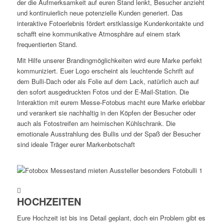
der die Aufmerksamkeit auf euren Stand lenkt, Besucher anzieht
DEINE KULT-
und kontinuierlich neue potenzielle Kunden generiert. Das
Der
FOTOBOX!
interaktive Fotoerlebnis fördert erstklassige Kundenkontakte und
Fotobulli
schafft eine kommunikative Atmosphäre auf einem stark
als
frequentierten Stand.
Highlight
Mit Hilfe unserer Brandingmöglichkeiten wird eure Marke perfekt
für dein
kommuniziert. Euer Logo erscheint als leuchtende Schrift auf
!
dem Bulli-Dach oder als Folie auf dem Lack, natürlich auch auf
den sofort ausgedruckten Fotos und der E-Mail-Station. Die
Event.
Interaktion mit eurem Messe-Fotobus macht eure Marke erlebbar
DIE
und verankert sie nachhaltig in den Köpfen der Besucher oder
auch als Fotostreifen am heimischen Kühlschrank. Die
emotionale Ausstrahlung des Bullis und der Spaß der Besucher
COOLSTE
sind ideale Träger eurer Markenbotschaft
FOTOBOX
MIETEN
HOCHZEITEN
Eure Hochzeit ist bis ins Detail geplant, doch ein Problem gibt es