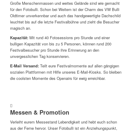
Große Menschenmassen und weites Gelände sind wie gemacht
COOLS
für den Fotobulli. Schon bei Weitem ist der Charm des VW Bulli
Oldtimer unverkennbar und auch das handgewertigte Dachschild
leuchtet bis auf die letzte Festivalbühne und zieht die Besucher
magisch an.
Kapazität:
Mit rund 40 Fotosessions pro Stunde und einer
FOTOB
bulligen Kapazität von bis zu 5 Personen, können rund 200
Festivalbesucher pro Stunde ihre Erinnerung an den
unvergesslichen Tag konservieren.
E-Mail Versand:
Teilt eure Festivalmomente auf allen gängigen
sozialen Plattformen mit Hilfe unseres E-Mail-Kiosks. So bleiben
MIETEN
die coolsten Momente des Openairs für ewig erreichbar.
Messen & Promotion
Kostenfrei &
Verleiht eurem Messestand Lebendigkeit und hebt euch schon
unverbindlich
aus der Ferne hervor. Unser Fotobulli ist ein Anziehungspunkt,
BUCHE
anfragen