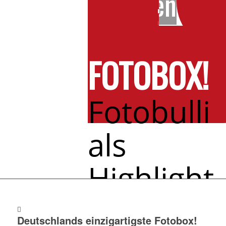
anfragen
DEINE
KULT-
FOTOBOX!
Fotobulli
als
Highlight
für
Deutschlands einzigartigste Fotobox!