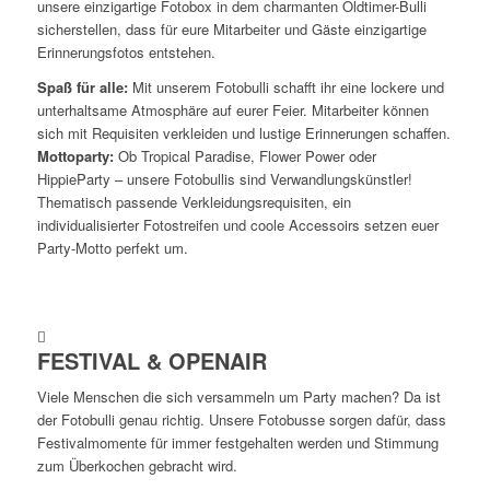
FOTOBOX!
De
unsere einzigartige Fotobox in dem charmanten Oldtimer-Bulli
sicherstellen, dass für eure Mitarbeiter und Gäste einzigartige
Fotobulli
Erinnerungsfotos entstehen.
als
Spaß für alle:
Mit unserem Fotobulli schafft ihr eine lockere und
unterhaltsame Atmosphäre auf eurer Feier. Mitarbeiter können
Highlight
sich mit Requisiten verkleiden und lustige Erinnerungen schaffen.
Mottoparty:
Ob Tropical Paradise, Flower Power oder
HippieParty – unsere Fotobullis sind Verwandlungskünstler!
für
Thematisch passende Verkleidungsrequisiten, ein
individualisierter Fotostreifen und coole Accessoirs setzen euer
dein
Party-Motto perfekt um.
!
FESTIVAL & OPENAIR
Event.
DIE
Viele Menschen die sich versammeln um Party machen? Da ist
der Fotobulli genau richtig. Unsere Fotobusse sorgen dafür, dass
Festivalmomente für immer festgehalten werden und Stimmung
zum Überkochen gebracht wird.