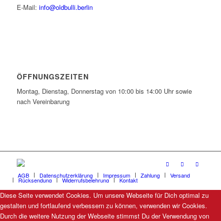
E-Mail:
info@oldbulli.berlin
ÖFFNUNGSZEITEN
Montag, Dienstag, Donnerstag von 10:00 bis 14:00 Uhr sowie
nach Vereinbarung
AGB
Datenschutzerklärung
Impressum
Zahlung
Versand
Rücksendung
Widerrufsbelehrung
Kontakt
Diese Seite verwendet Cookies. Um unsere Webseite für Dich optimal zu
gestalten und fortlaufend verbessern zu können, verwenden wir Cookies.
Durch die weitere Nutzung der Webseite stimmst Du der Verwendung von