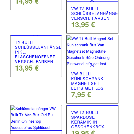
14,95
€
VW T3 BULLI
SCHLÜSSELANHÄNGER
VERSCH. FARBEN
13,95
€
T2 BULLI
SCHLÜSSELANHÄNGER
INKL.
FLASCHENÖFFNER
VERSCH. FARBEN
13,95
€
VW BULLI
KÜHLSCHRANK-
MAGNET-SET –
LET’S GET LOST
7,95
€
VW T2 BULLI
SPARDOSE
KERAMIK IN
GESCHENKBOX
19,95
€