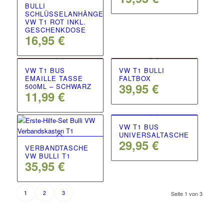
BULLI
SCHLÜSSELANHÄNGER
VW T1 ROT INKL.
GESCHENKDOSE
16,95
€
VW T1 BUS
VW T1 BULLI
EMAILLE TASSE
FALTBOX
39,95
€
500ML – SCHWARZ
11,99
€
VW T1 BUS
UNIVERSALTASCHE
29,95
€
VERBANDTASCHE
VW BULLI T1
35,95
€
2
3
1
Seite 1 von 3