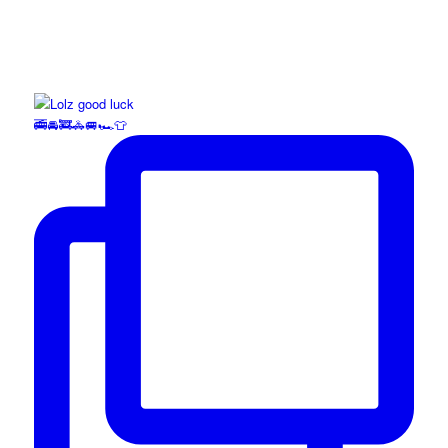
🚎🚘🚒🚓🚐🏎️👕