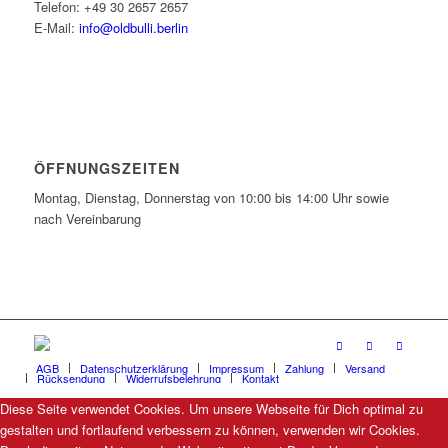
Telefon: +49 30 2657 2657
E-Mail:
info@oldbulli.berlin
ÖFFNUNGSZEITEN
Montag, Dienstag, Donnerstag von 10:00 bis 14:00 Uhr sowie
nach Vereinbarung
AGB
Datenschutzerklärung
Impressum
Zahlung
Versand
Rücksendung
Widerrufsbelehrung
Kontakt
Diese Seite verwendet Cookies. Um unsere Webseite für Dich optimal zu
gestalten und fortlaufend verbessern zu können, verwenden wir Cookies.