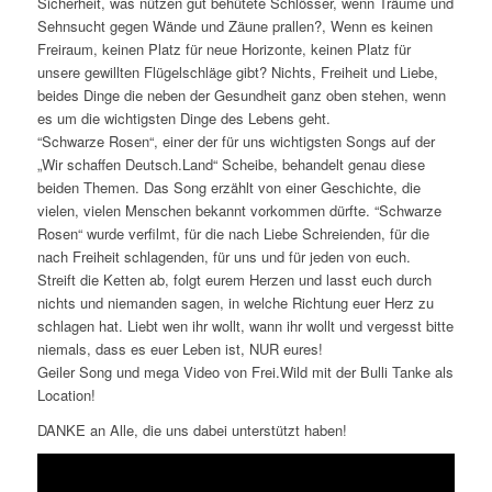
Sicherheit, was nützen gut behütete Schlösser, wenn Träume und
Sehnsucht gegen Wände und Zäune prallen?, Wenn es keinen
Freiraum, keinen Platz für neue Horizonte, keinen Platz für
unsere gewillten Flügelschläge gibt? Nichts, Freiheit und Liebe,
beides Dinge die neben der Gesundheit ganz oben stehen, wenn
es um die wichtigsten Dinge des Lebens geht.
“Schwarze Rosen“, einer der für uns wichtigsten Songs auf der
„Wir schaffen Deutsch.Land“ Scheibe, behandelt genau diese
beiden Themen. Das Song erzählt von einer Geschichte, die
vielen, vielen Menschen bekannt vorkommen dürfte. “Schwarze
Rosen“ wurde verfilmt, für die nach Liebe Schreienden, für die
nach Freiheit schlagenden, für uns und für jeden von euch.
Streift die Ketten ab, folgt eurem Herzen und lasst euch durch
nichts und niemanden sagen, in welche Richtung euer Herz zu
schlagen hat. Liebt wen ihr wollt, wann ihr wollt und vergesst bitte
niemals, dass es euer Leben ist, NUR eures!
Geiler Song und mega Video von Frei.Wild mit der Bulli Tanke als
Location!
DANKE an Alle, die uns dabei unterstützt haben!