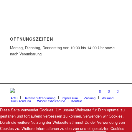
ÖFFNUNGSZEITEN
Montag, Dienstag, Donnerstag von 10:00 bis 14:00 Uhr sowie
nach Vereinbarung
AGB
Datenschutzerklärung
Impressum
Zahlung
Versand
Rücksendung
Widerrufsbelehrung
Kontakt
Diese Seite verwendet Cookies. Um unsere Webseite für Dich optimal zu
gestalten und fortlaufend verbessern zu können, verwenden wir Cookies.
Durch die weitere Nutzung der Webseite stimmst Du der Verwendung von
Cookies zu. Weitere Informationen zu den von uns eingesetzten Cookies