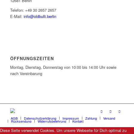
12681 Berlin
Telefon: +49 30 2657 2657
E-Mail:
info@oldbulli.berlin
ÖFFNUNGSZEITEN
Montag, Dienstag, Donnerstag von 10:00 bis 14:00 Uhr sowie
nach Vereinbarung
AGB
Datenschutzerklärung
Impressum
Zahlung
Versand
Rücksendung
Widerrufsbelehrung
Kontakt
Diese Seite verwendet Cookies. Um unsere Webseite für Dich optimal zu