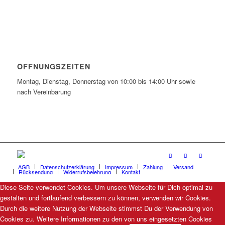
ÖFFNUNGSZEITEN
Montag, Dienstag, Donnerstag von 10:00 bis 14:00 Uhr sowie
nach Vereinbarung
AGB
Datenschutzerklärung
Impressum
Zahlung
Versand
Rücksendung
Widerrufsbelehrung
Kontakt
Diese Seite verwendet Cookies. Um unsere Webseite für Dich optimal zu
gestalten und fortlaufend verbessern zu können, verwenden wir Cookies.
Durch die weitere Nutzung der Webseite stimmst Du der Verwendung von
Cookies zu. Weitere Informationen zu den von uns eingesetzten Cookies