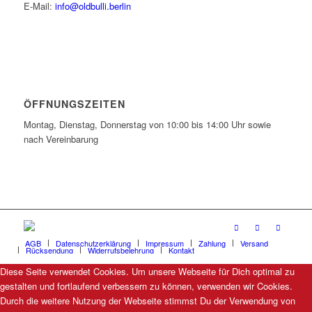
E-Mail:
info@oldbulli.berlin
ÖFFNUNGSZEITEN
Montag, Dienstag, Donnerstag von 10:00 bis 14:00 Uhr sowie
nach Vereinbarung
AGB
Datenschutzerklärung
Impressum
Zahlung
Versand
Rücksendung
Widerrufsbelehrung
Kontakt
Diese Seite verwendet Cookies. Um unsere Webseite für Dich optimal zu
gestalten und fortlaufend verbessern zu können, verwenden wir Cookies.
Durch die weitere Nutzung der Webseite stimmst Du der Verwendung von