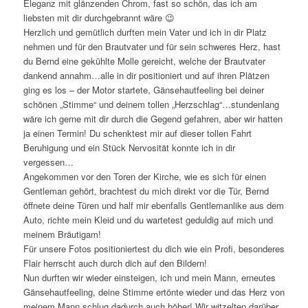
Eleganz mit glänzenden Chrom, fast so schön, das ich am
liebsten mit dir durchgebrannt wäre 😉
Herzlich und gemütlich durften mein Vater und ich in dir Platz
nehmen und für den Brautvater und für sein schweres Herz, hast
du Bernd eine gekühlte Molle gereicht, welche der Brautvater
dankend annahm…alle in dir positioniert und auf ihren Plätzen
ging es los – der Motor startete, Gänsehautfeeling bei deiner
schönen „Stimme“ und deinem tollen „Herzschlag“…stundenlang
wäre ich gerne mit dir durch die Gegend gefahren, aber wir hatten
ja einen Termin! Du schenktest mir auf dieser tollen Fahrt
Beruhigung und ein Stück Nervosität konnte ich in dir
vergessen…
Angekommen vor den Toren der Kirche, wie es sich für einen
Gentleman gehört, brachtest du mich direkt vor die Tür, Bernd
öffnete deine Türen und half mir ebenfalls Gentlemanlike aus dem
Auto, richte mein Kleid und du wartetest geduldig auf mich und
meinem Bräutigam!
Für unsere Fotos positioniertest du dich wie ein Profi, besonderes
Flair herrscht auch durch dich auf den Bildern!
Nun durften wir wieder einsteigen, ich und mein Mann, erneutes
Gänsehautfeeling, deine Stimme ertönte wieder und das Herz von
meinem Mann schlug dadurch auch höher! Wir witzelten darüber,