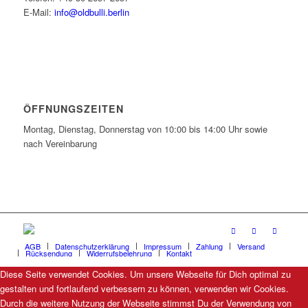
E-Mail:
info@oldbulli.berlin
ÖFFNUNGSZEITEN
Montag, Dienstag, Donnerstag von 10:00 bis 14:00 Uhr sowie
nach Vereinbarung
AGB
Datenschutzerklärung
Impressum
Zahlung
Versand
Rücksendung
Widerrufsbelehrung
Kontakt
Diese Seite verwendet Cookies. Um unsere Webseite für Dich optimal zu
gestalten und fortlaufend verbessern zu können, verwenden wir Cookies.
Durch die weitere Nutzung der Webseite stimmst Du der Verwendung von