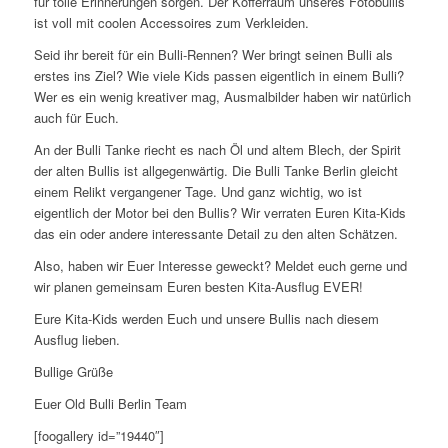
für tolle Erinnerungen sorgen. Der Kofferraum unseres Fotobullis
ist voll mit coolen Accessoires zum Verkleiden.
Seid ihr bereit für ein Bulli-Rennen? Wer bringt seinen Bulli als
erstes ins Ziel? Wie viele Kids passen eigentlich in einem Bulli?
Wer es ein wenig kreativer mag, Ausmalbilder haben wir natürlich
auch für Euch.
An der Bulli Tanke riecht es nach Öl und altem Blech, der Spirit
der alten Bullis ist allgegenwärtig. Die Bulli Tanke Berlin gleicht
einem Relikt vergangener Tage. Und ganz wichtig, wo ist
eigentlich der Motor bei den Bullis? Wir verraten Euren Kita-Kids
das ein oder andere interessante Detail zu den alten Schätzen.
Also, haben wir Euer Interesse geweckt? Meldet euch gerne und
wir planen gemeinsam Euren besten Kita-Ausflug EVER!
Eure Kita-Kids werden Euch und unsere Bullis nach diesem
Ausflug lieben.
Bullige Grüße
Euer Old Bulli Berlin Team
[foogallery id=”19440″]