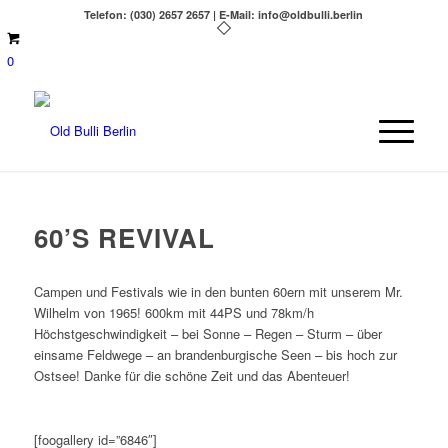
Telefon: (030) 2657 2657 | E-Mail: info@oldbulli.berlin
0
60’S REVIVAL
Campen und Festivals wie in den bunten 60ern mit unserem Mr.
Wilhelm von 1965! 600km mit 44PS und 78km/h
Höchstgeschwindigkeit – bei Sonne – Regen – Sturm – über
einsame Feldwege – an brandenburgische Seen – bis hoch zur
Ostsee! Danke für die schöne Zeit und das Abenteuer!
[foogallery id=”6846″]