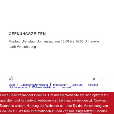
ÖFFNUNGSZEITEN
Montag, Dienstag, Donnerstag von 10:00 bis 14:00 Uhr sowie
nach Vereinbarung
AGB
Datenschutzerklärung
Impressum
Zahlung
Versand
Rücksendung
Widerrufsbelehrung
Kontakt
Diese Seite verwendet Cookies. Um unsere Webseite für Dich optimal zu
gestalten und fortlaufend verbessern zu können, verwenden wir Cookies.
Durch die weitere Nutzung der Webseite stimmst Du der Verwendung von
Cookies zu. Weitere Informationen zu den von uns eingesetzten Cookies