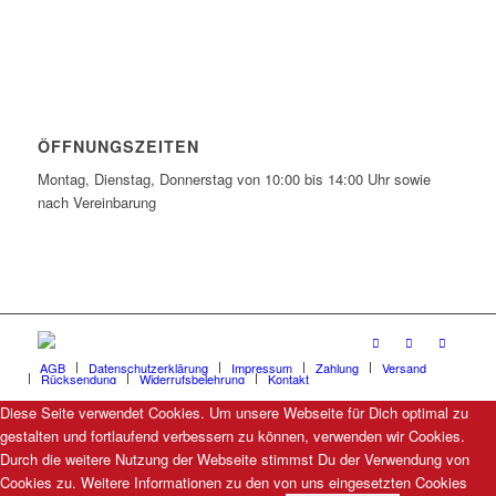
ÖFFNUNGSZEITEN
Montag, Dienstag, Donnerstag von 10:00 bis 14:00 Uhr sowie
nach Vereinbarung
AGB
Datenschutzerklärung
Impressum
Zahlung
Versand
Rücksendung
Widerrufsbelehrung
Kontakt
Diese Seite verwendet Cookies. Um unsere Webseite für Dich optimal zu
gestalten und fortlaufend verbessern zu können, verwenden wir Cookies.
Durch die weitere Nutzung der Webseite stimmst Du der Verwendung von
Cookies zu. Weitere Informationen zu den von uns eingesetzten Cookies