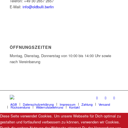
Telefon: +49 30 2657 2657
E-Mail:
info@oldbulli.berlin
ÖFFNUNGSZEITEN
Montag, Dienstag, Donnerstag von 10:00 bis 14:00 Uhr sowie
nach Vereinbarung
AGB
Datenschutzerklärung
Impressum
Zahlung
Versand
Rücksendung
Widerrufsbelehrung
Kontakt
Diese Seite verwendet Cookies. Um unsere Webseite für Dich optimal zu
gestalten und fortlaufend verbessern zu können, verwenden wir Cookies.
Durch die weitere Nutzung der Webseite stimmst Du der Verwendung von