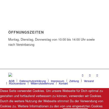
ÖFFNUNGSZEITEN
Montag, Dienstag, Donnerstag von 10:00 bis 14:00 Uhr sowie
nach Vereinbarung
AGB
Datenschutzerklärung
Impressum
Zahlung
Versand
Rücksendung
Widerrufsbelehrung
Kontakt
Diese Seite verwendet Cookies. Um unsere Webseite für Dich optimal zu
gestalten und fortlaufend verbessern zu können, verwenden wir Cookies.
Durch die weitere Nutzung der Webseite stimmst Du der Verwendung von
Cookies zu. Weitere Informationen zu den von uns eingesetzten Cookies