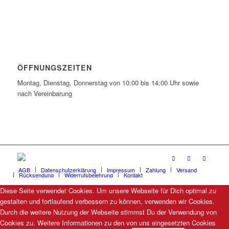
ÖFFNUNGSZEITEN
Montag, Dienstag, Donnerstag von 10:00 bis 14:00 Uhr sowie
nach Vereinbarung
AGB
Datenschutzerklärung
Impressum
Zahlung
Versand
Rücksendung
Widerrufsbelehrung
Kontakt
Diese Seite verwendet Cookies. Um unsere Webseite für Dich optimal zu
gestalten und fortlaufend verbessern zu können, verwenden wir Cookies.
Durch die weitere Nutzung der Webseite stimmst Du der Verwendung von
Cookies zu. Weitere Informationen zu den von uns eingesetzten Cookies