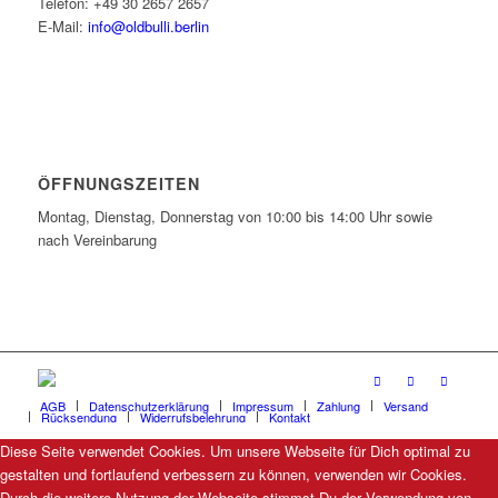
Telefon: +49 30 2657 2657
E-Mail:
info@oldbulli.berlin
ÖFFNUNGSZEITEN
Montag, Dienstag, Donnerstag von 10:00 bis 14:00 Uhr sowie
nach Vereinbarung
AGB
Datenschutzerklärung
Impressum
Zahlung
Versand
Rücksendung
Widerrufsbelehrung
Kontakt
Diese Seite verwendet Cookies. Um unsere Webseite für Dich optimal zu
gestalten und fortlaufend verbessern zu können, verwenden wir Cookies.
Durch die weitere Nutzung der Webseite stimmst Du der Verwendung von