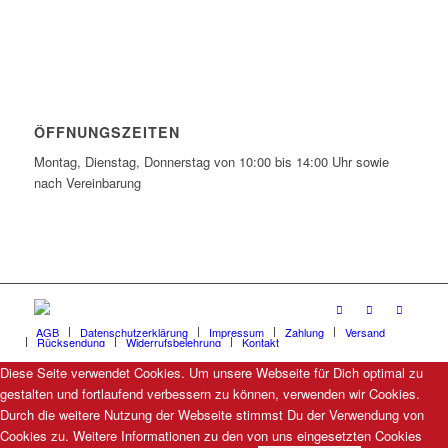
ÖFFNUNGSZEITEN
Montag, Dienstag, Donnerstag von 10:00 bis 14:00 Uhr sowie
nach Vereinbarung
AGB
Datenschutzerklärung
Impressum
Zahlung
Versand
Rücksendung
Widerrufsbelehrung
Kontakt
Diese Seite verwendet Cookies. Um unsere Webseite für Dich optimal zu
gestalten und fortlaufend verbessern zu können, verwenden wir Cookies.
Durch die weitere Nutzung der Webseite stimmst Du der Verwendung von
Cookies zu. Weitere Informationen zu den von uns eingesetzten Cookies