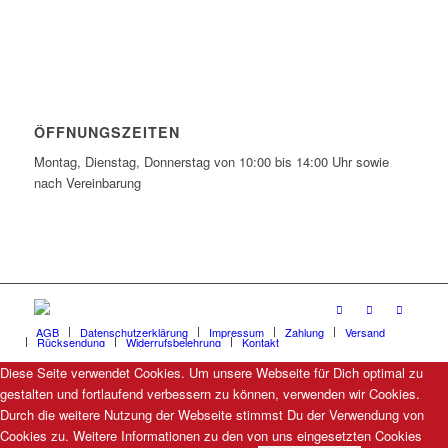
ÖFFNUNGSZEITEN
Montag, Dienstag, Donnerstag von 10:00 bis 14:00 Uhr sowie
nach Vereinbarung
AGB
Datenschutzerklärung
Impressum
Zahlung
Versand
Rücksendung
Widerrufsbelehrung
Kontakt
Diese Seite verwendet Cookies. Um unsere Webseite für Dich optimal zu
gestalten und fortlaufend verbessern zu können, verwenden wir Cookies.
Durch die weitere Nutzung der Webseite stimmst Du der Verwendung von
Cookies zu. Weitere Informationen zu den von uns eingesetzten Cookies