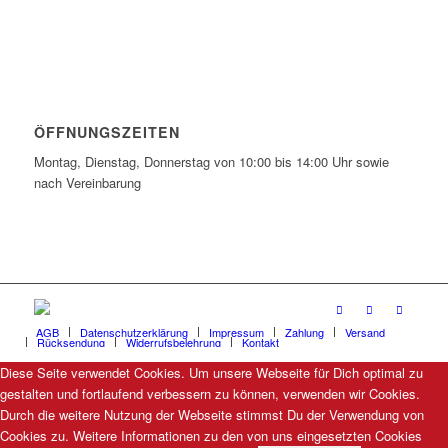
ÖFFNUNGSZEITEN
Montag, Dienstag, Donnerstag von 10:00 bis 14:00 Uhr sowie
nach Vereinbarung
AGB
Datenschutzerklärung
Impressum
Zahlung
Versand
Rücksendung
Widerrufsbelehrung
Kontakt
Diese Seite verwendet Cookies. Um unsere Webseite für Dich optimal zu
gestalten und fortlaufend verbessern zu können, verwenden wir Cookies.
Durch die weitere Nutzung der Webseite stimmst Du der Verwendung von
Cookies zu. Weitere Informationen zu den von uns eingesetzten Cookies