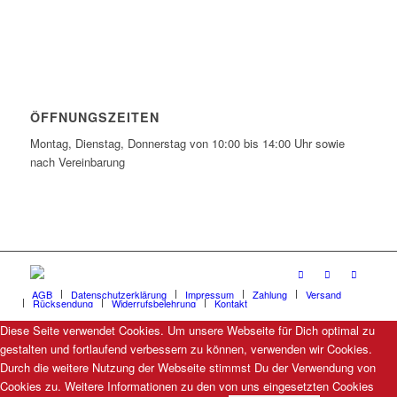
ÖFFNUNGSZEITEN
Montag, Dienstag, Donnerstag von 10:00 bis 14:00 Uhr sowie
nach Vereinbarung
AGB
Datenschutzerklärung
Impressum
Zahlung
Versand
Rücksendung
Widerrufsbelehrung
Kontakt
Diese Seite verwendet Cookies. Um unsere Webseite für Dich optimal zu
gestalten und fortlaufend verbessern zu können, verwenden wir Cookies.
Durch die weitere Nutzung der Webseite stimmst Du der Verwendung von
Cookies zu. Weitere Informationen zu den von uns eingesetzten Cookies