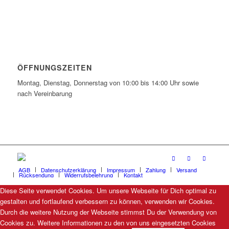
ÖFFNUNGSZEITEN
Montag, Dienstag, Donnerstag von 10:00 bis 14:00 Uhr sowie
nach Vereinbarung
AGB
Datenschutzerklärung
Impressum
Zahlung
Versand
Rücksendung
Widerrufsbelehrung
Kontakt
Diese Seite verwendet Cookies. Um unsere Webseite für Dich optimal zu
gestalten und fortlaufend verbessern zu können, verwenden wir Cookies.
Durch die weitere Nutzung der Webseite stimmst Du der Verwendung von
Cookies zu. Weitere Informationen zu den von uns eingesetzten Cookies