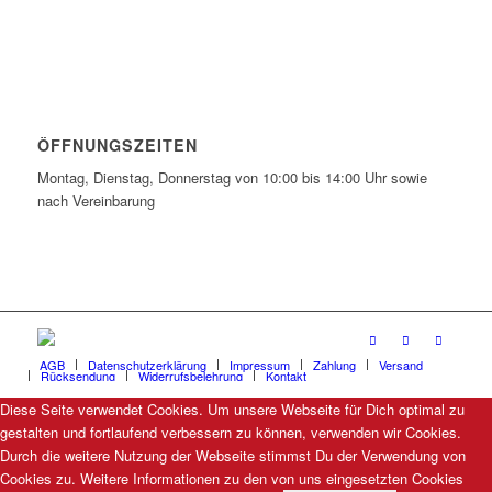
ÖFFNUNGSZEITEN
Montag, Dienstag, Donnerstag von 10:00 bis 14:00 Uhr sowie
nach Vereinbarung
AGB
Datenschutzerklärung
Impressum
Zahlung
Versand
Rücksendung
Widerrufsbelehrung
Kontakt
Diese Seite verwendet Cookies. Um unsere Webseite für Dich optimal zu
gestalten und fortlaufend verbessern zu können, verwenden wir Cookies.
Durch die weitere Nutzung der Webseite stimmst Du der Verwendung von
Cookies zu. Weitere Informationen zu den von uns eingesetzten Cookies