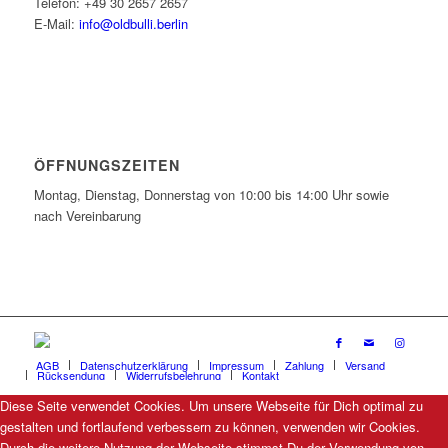
Telefon: +49 30 2657 2657
E-Mail:
info@oldbulli.berlin
ÖFFNUNGSZEITEN
Montag, Dienstag, Donnerstag von 10:00 bis 14:00 Uhr sowie
nach Vereinbarung
AGB
Datenschutzerklärung
Impressum
Zahlung
Versand
Rücksendung
Widerrufsbelehrung
Kontakt
Diese Seite verwendet Cookies. Um unsere Webseite für Dich optimal zu
gestalten und fortlaufend verbessern zu können, verwenden wir Cookies.
Durch die weitere Nutzung der Webseite stimmst Du der Verwendung von