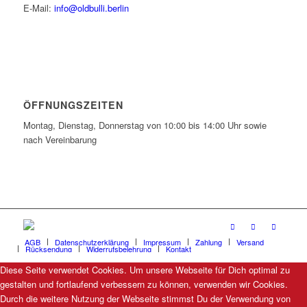
E-Mail:
info@oldbulli.berlin
ÖFFNUNGSZEITEN
Montag, Dienstag, Donnerstag von 10:00 bis 14:00 Uhr sowie
nach Vereinbarung
AGB
Datenschutzerklärung
Impressum
Zahlung
Versand
Rücksendung
Widerrufsbelehrung
Kontakt
Diese Seite verwendet Cookies. Um unsere Webseite für Dich optimal zu
gestalten und fortlaufend verbessern zu können, verwenden wir Cookies.
Durch die weitere Nutzung der Webseite stimmst Du der Verwendung von