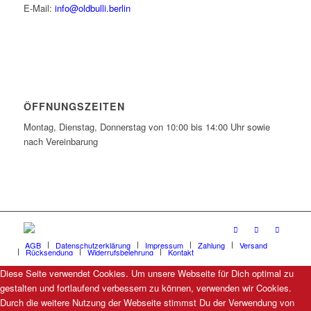
E-Mail:
info@oldbulli.berlin
ÖFFNUNGSZEITEN
Montag, Dienstag, Donnerstag von 10:00 bis 14:00 Uhr sowie
nach Vereinbarung
AGB
Datenschutzerklärung
Impressum
Zahlung
Versand
Rücksendung
Widerrufsbelehrung
Kontakt
Diese Seite verwendet Cookies. Um unsere Webseite für Dich optimal zu
gestalten und fortlaufend verbessern zu können, verwenden wir Cookies.
Durch die weitere Nutzung der Webseite stimmst Du der Verwendung von