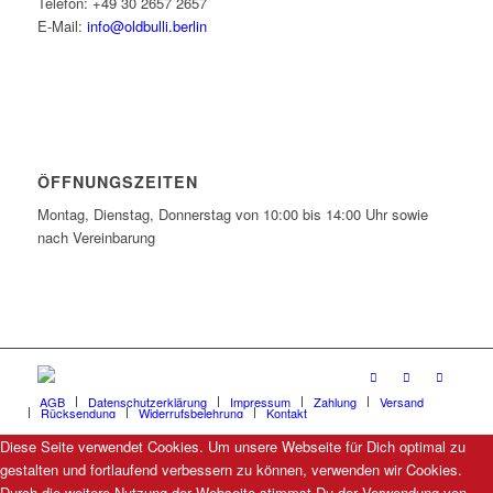
Telefon: +49 30 2657 2657
E-Mail:
info@oldbulli.berlin
ÖFFNUNGSZEITEN
Montag, Dienstag, Donnerstag von 10:00 bis 14:00 Uhr sowie
nach Vereinbarung
AGB
Datenschutzerklärung
Impressum
Zahlung
Versand
Rücksendung
Widerrufsbelehrung
Kontakt
Diese Seite verwendet Cookies. Um unsere Webseite für Dich optimal zu
gestalten und fortlaufend verbessern zu können, verwenden wir Cookies.
Durch die weitere Nutzung der Webseite stimmst Du der Verwendung von