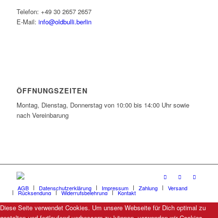
Telefon: +49 30 2657 2657
E-Mail:
info@oldbulli.berlin
ÖFFNUNGSZEITEN
Montag, Dienstag, Donnerstag von 10:00 bis 14:00 Uhr sowie
nach Vereinbarung
AGB
Datenschutzerklärung
Impressum
Zahlung
Versand
Rücksendung
Widerrufsbelehrung
Kontakt
Diese Seite verwendet Cookies. Um unsere Webseite für Dich optimal zu
gestalten und fortlaufend verbessern zu können, verwenden wir Cookies.