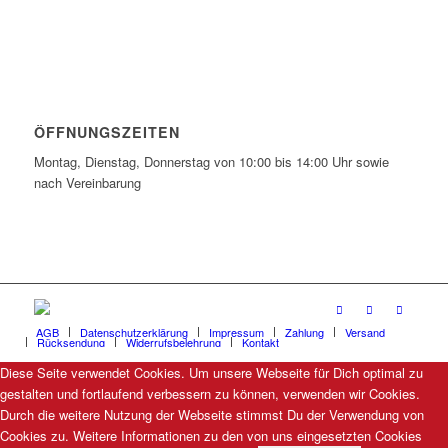
ÖFFNUNGSZEITEN
Montag, Dienstag, Donnerstag von 10:00 bis 14:00 Uhr sowie
nach Vereinbarung
AGB
Datenschutzerklärung
Impressum
Zahlung
Versand
Rücksendung
Widerrufsbelehrung
Kontakt
Diese Seite verwendet Cookies. Um unsere Webseite für Dich optimal zu
gestalten und fortlaufend verbessern zu können, verwenden wir Cookies.
Durch die weitere Nutzung der Webseite stimmst Du der Verwendung von
Cookies zu. Weitere Informationen zu den von uns eingesetzten Cookies