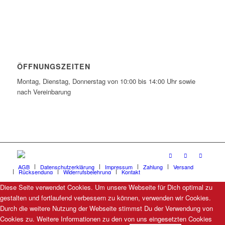
ÖFFNUNGSZEITEN
Montag, Dienstag, Donnerstag von 10:00 bis 14:00 Uhr sowie
nach Vereinbarung
AGB
Datenschutzerklärung
Impressum
Zahlung
Versand
Rücksendung
Widerrufsbelehrung
Kontakt
Diese Seite verwendet Cookies. Um unsere Webseite für Dich optimal zu
gestalten und fortlaufend verbessern zu können, verwenden wir Cookies.
Durch die weitere Nutzung der Webseite stimmst Du der Verwendung von
Cookies zu. Weitere Informationen zu den von uns eingesetzten Cookies