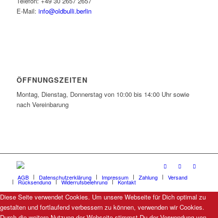
Telefon: +49 30 2657 2657
E-Mail:
info@oldbulli.berlin
ÖFFNUNGSZEITEN
Montag, Dienstag, Donnerstag von 10:00 bis 14:00 Uhr sowie
nach Vereinbarung
AGB
Datenschutzerklärung
Impressum
Zahlung
Versand
Rücksendung
Widerrufsbelehrung
Kontakt
Diese Seite verwendet Cookies. Um unsere Webseite für Dich optimal zu
gestalten und fortlaufend verbessern zu können, verwenden wir Cookies.
Durch die weitere Nutzung der Webseite stimmst Du der Verwendung von