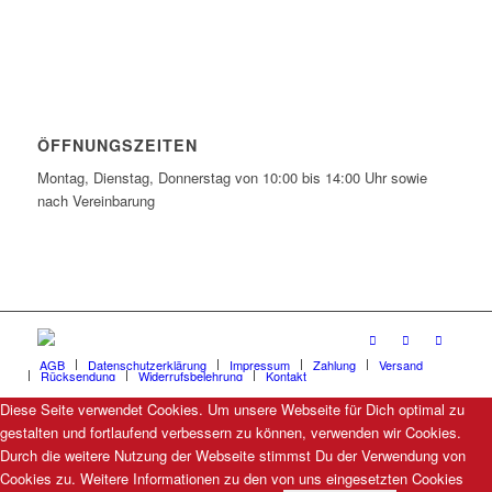
ÖFFNUNGSZEITEN
Montag, Dienstag, Donnerstag von 10:00 bis 14:00 Uhr sowie
nach Vereinbarung
AGB
Datenschutzerklärung
Impressum
Zahlung
Versand
Rücksendung
Widerrufsbelehrung
Kontakt
Diese Seite verwendet Cookies. Um unsere Webseite für Dich optimal zu
gestalten und fortlaufend verbessern zu können, verwenden wir Cookies.
Durch die weitere Nutzung der Webseite stimmst Du der Verwendung von
Cookies zu. Weitere Informationen zu den von uns eingesetzten Cookies