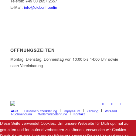
Telefon: +49 30 2657 2657
E-Mail:
info@oldbulli.berlin
ÖFFNUNGSZEITEN
Montag, Dienstag, Donnerstag von 10:00 bis 14:00 Uhr sowie
nach Vereinbarung
AGB
Datenschutzerklärung
Impressum
Zahlung
Versand
Rücksendung
Widerrufsbelehrung
Kontakt
Diese Seite verwendet Cookies. Um unsere Webseite für Dich optimal zu
gestalten und fortlaufend verbessern zu können, verwenden wir Cookies.
Durch die weitere Nutzung der Webseite stimmst Du der Verwendung von