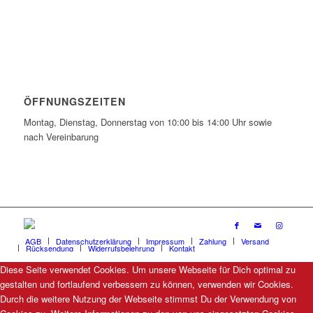
ÖFFNUNGSZEITEN
Montag, Dienstag, Donnerstag von 10:00 bis 14:00 Uhr sowie
nach Vereinbarung
AGB
Datenschutzerklärung
Impressum
Zahlung
Versand
Rücksendung
Widerrufsbelehrung
Kontakt
Diese Seite verwendet Cookies. Um unsere Webseite für Dich optimal zu
gestalten und fortlaufend verbessern zu können, verwenden wir Cookies.
Durch die weitere Nutzung der Webseite stimmst Du der Verwendung von