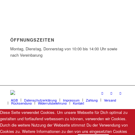
ÖFFNUNGSZEITEN
Montag, Dienstag, Donnerstag von 10:00 bis 14:00 Uhr sowie
nach Vereinbarung
AGB
Datenschutzerklärung
Impressum
Zahlung
Versand
Rücksendung
Widerrufsbelehrung
Kontakt
Diese Seite verwendet Cookies. Um unsere Webseite für Dich optimal zu
gestalten und fortlaufend verbessern zu können, verwenden wir Cookies.
Durch die weitere Nutzung der Webseite stimmst Du der Verwendung von
Cookies zu. Weitere Informationen zu den von uns eingesetzten Cookies