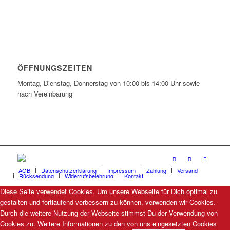
ÖFFNUNGSZEITEN
Montag, Dienstag, Donnerstag von 10:00 bis 14:00 Uhr sowie
nach Vereinbarung
AGB
Datenschutzerklärung
Impressum
Zahlung
Versand
Rücksendung
Widerrufsbelehrung
Kontakt
Diese Seite verwendet Cookies. Um unsere Webseite für Dich optimal zu
gestalten und fortlaufend verbessern zu können, verwenden wir Cookies.
Durch die weitere Nutzung der Webseite stimmst Du der Verwendung von
Cookies zu. Weitere Informationen zu den von uns eingesetzten Cookies