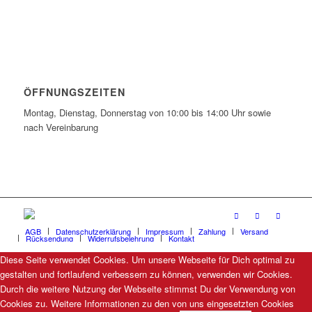
ÖFFNUNGSZEITEN
Montag, Dienstag, Donnerstag von 10:00 bis 14:00 Uhr sowie
nach Vereinbarung
AGB
Datenschutzerklärung
Impressum
Zahlung
Versand
Rücksendung
Widerrufsbelehrung
Kontakt
Diese Seite verwendet Cookies. Um unsere Webseite für Dich optimal zu
gestalten und fortlaufend verbessern zu können, verwenden wir Cookies.
Durch die weitere Nutzung der Webseite stimmst Du der Verwendung von
Cookies zu. Weitere Informationen zu den von uns eingesetzten Cookies