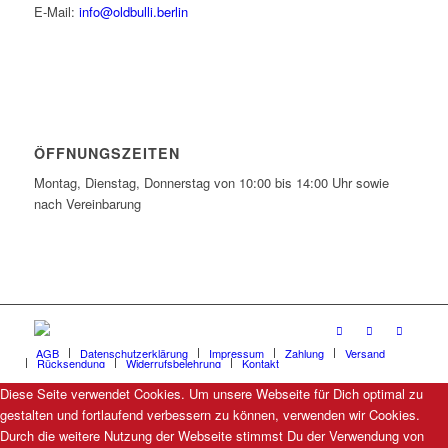
E-Mail:
info@oldbulli.berlin
ÖFFNUNGSZEITEN
Montag, Dienstag, Donnerstag von 10:00 bis 14:00 Uhr sowie
nach Vereinbarung
AGB
Datenschutzerklärung
Impressum
Zahlung
Versand
Rücksendung
Widerrufsbelehrung
Kontakt
Diese Seite verwendet Cookies. Um unsere Webseite für Dich optimal zu
gestalten und fortlaufend verbessern zu können, verwenden wir Cookies.
Durch die weitere Nutzung der Webseite stimmst Du der Verwendung von