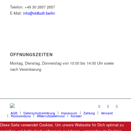
Telefon: +49 30 2657 2657
E-Mail:
info@oldbulli.berlin
ÖFFNUNGSZEITEN
Montag, Dienstag, Donnerstag von 10:00 bis 14:00 Uhr sowie
nach Vereinbarung
AGB
Datenschutzerklärung
Impressum
Zahlung
Versand
Rücksendung
Widerrufsbelehrung
Kontakt
Diese Seite verwendet Cookies. Um unsere Webseite für Dich optimal zu
gestalten und fortlaufend verbessern zu können, verwenden wir Cookies.