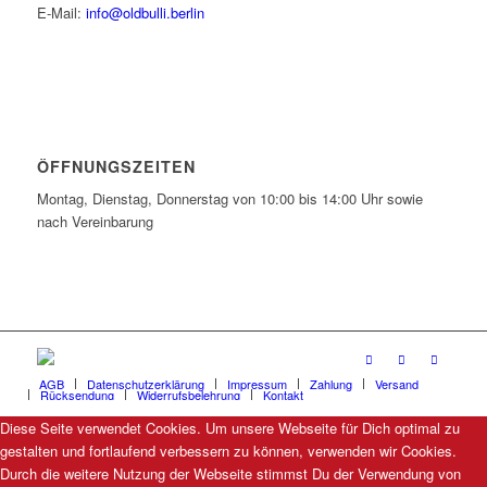
E-Mail:
info@oldbulli.berlin
ÖFFNUNGSZEITEN
Montag, Dienstag, Donnerstag von 10:00 bis 14:00 Uhr sowie
nach Vereinbarung
AGB
Datenschutzerklärung
Impressum
Zahlung
Versand
Rücksendung
Widerrufsbelehrung
Kontakt
Diese Seite verwendet Cookies. Um unsere Webseite für Dich optimal zu
gestalten und fortlaufend verbessern zu können, verwenden wir Cookies.
Durch die weitere Nutzung der Webseite stimmst Du der Verwendung von