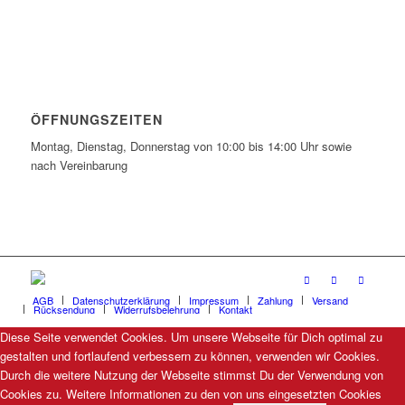
ÖFFNUNGSZEITEN
Montag, Dienstag, Donnerstag von 10:00 bis 14:00 Uhr sowie
nach Vereinbarung
AGB
Datenschutzerklärung
Impressum
Zahlung
Versand
Rücksendung
Widerrufsbelehrung
Kontakt
Diese Seite verwendet Cookies. Um unsere Webseite für Dich optimal zu
gestalten und fortlaufend verbessern zu können, verwenden wir Cookies.
Durch die weitere Nutzung der Webseite stimmst Du der Verwendung von
Cookies zu. Weitere Informationen zu den von uns eingesetzten Cookies