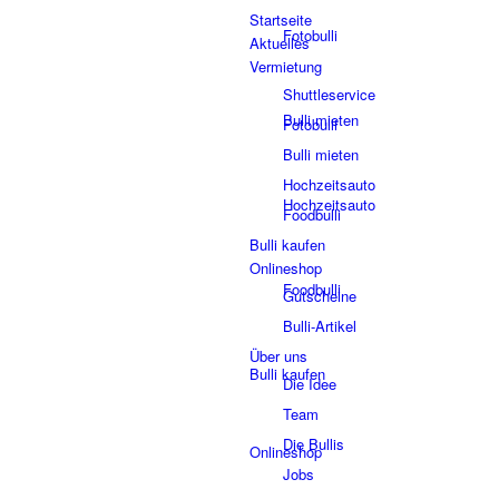
Startseite
Fotobulli
Aktuelles
Vermietung
Shuttleservice
Bulli mieten
Fotobulli
Bulli mieten
Hochzeitsauto
Hochzeitsauto
Foodbulli
Bulli kaufen
Onlineshop
Foodbulli
Gutscheine
Bulli-Artikel
Über uns
Bulli kaufen
Die Idee
Team
Die Bullis
Onlineshop
Jobs