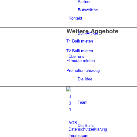
Partner
Gutscheine
Bulli Hilft!
Kontakt
Weitere Angebote
Bulli-Artikel
T1 Bulli mieten
T2 Bulli mieten
Über uns
Filmauto mieten
Promotionfahrzeug
Die Idee
Team
AGB
Die Bullis
Datenschutzerklärung
Impressum