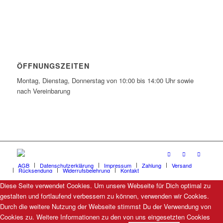
ÖFFNUNGSZEITEN
Montag, Dienstag, Donnerstag von 10:00 bis 14:00 Uhr sowie
nach Vereinbarung
AGB
Datenschutzerklärung
Impressum
Zahlung
Versand
Rücksendung
Widerrufsbelehrung
Kontakt
Diese Seite verwendet Cookies. Um unsere Webseite für Dich optimal zu
gestalten und fortlaufend verbessern zu können, verwenden wir Cookies.
Durch die weitere Nutzung der Webseite stimmst Du der Verwendung von
Cookies zu. Weitere Informationen zu den von uns eingesetzten Cookies