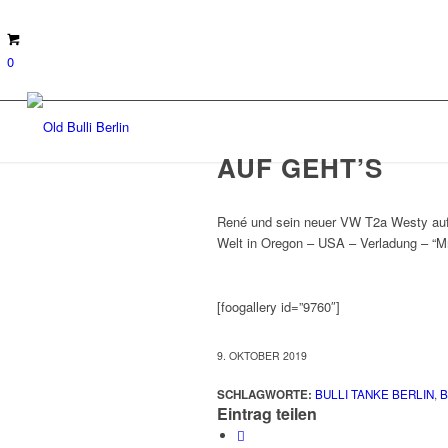
0
AUF GEHT’S
René und sein neuer VW T2a Westy au
Welt in Oregon – USA – Verladung – “M
[foogallery id=”9760″]
9. OKTOBER 2019
SCHLAGWORTE:
BULLI TANKE BERLIN
,
B
Eintrag teilen