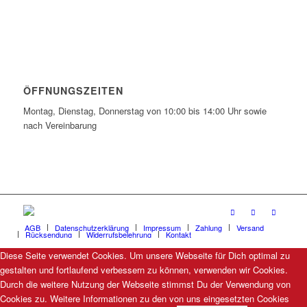
ÖFFNUNGSZEITEN
Montag, Dienstag, Donnerstag von 10:00 bis 14:00 Uhr sowie
nach Vereinbarung
AGB
Datenschutzerklärung
Impressum
Zahlung
Versand
Rücksendung
Widerrufsbelehrung
Kontakt
Diese Seite verwendet Cookies. Um unsere Webseite für Dich optimal zu
gestalten und fortlaufend verbessern zu können, verwenden wir Cookies.
Durch die weitere Nutzung der Webseite stimmst Du der Verwendung von
Cookies zu. Weitere Informationen zu den von uns eingesetzten Cookies