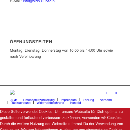
E-Mail:
info@oldbulli.berlin
ÖFFNUNGSZEITEN
Montag, Dienstag, Donnerstag von 10:00 bis 14:00 Uhr sowie
nach Vereinbarung
AGB
Datenschutzerklärung
Impressum
Zahlung
Versand
Rücksendung
Widerrufsbelehrung
Kontakt
Diese Seite verwendet Cookies. Um unsere Webseite für Dich optimal zu
gestalten und fortlaufend verbessern zu können, verwenden wir Cookies.
Durch die weitere Nutzung der Webseite stimmst Du der Verwendung von
Cookies zu. Weitere Informationen zu den von uns eingesetzten Cookies