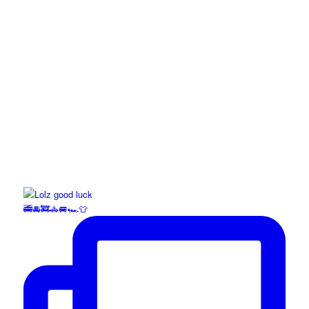
🚎🚘🚒🚓🚐🏎️👕