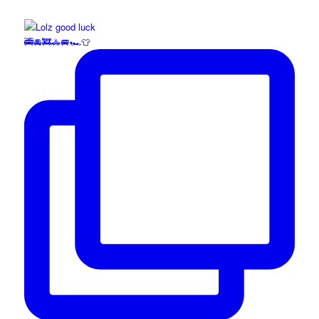
🚎🚘🚒🚓🚐🏎️👕